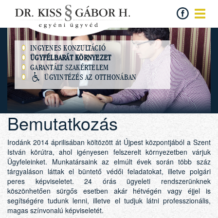
INGYENES KONZULTÁCIÓ
ÜGYFÉLBARÁT KÖRNYEZET
GARANTÁLT SZAKÉRTELEM
ÜGYINTÉZÉS AZ OTTHONÁBAN
Bemutatkozás
Irodánk 2014 áprilisában költözött át Újpest központjából a Szent
István körútra, ahol igényesen felszerelt környezetben várjuk
Ügyfeleinket. Munkatársaink az elmúlt évek során több száz
tárgyaláson láttak el büntető védői feladatokat, illetve polgári
peres képviseletet. 24 órás ügyeleti rendszerünknek
köszönhetően sürgős esetben akár hétvégén vagy éjjel is
segítségére tudunk lenni, illetve el tudjuk látni professzionális,
magas színvonalú képviseletét.