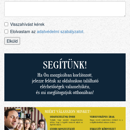
Visszahívást kérek
Elolvastam az
adatvédelmi szabályzatot.
SEGÍTÜNK!
Ha Ön mozgásában korlátozott,
jelezze felénk az oldalunkon található
elérhetőségek valamelyikén,
és mi meglátogatjuk otthonában!