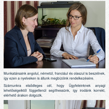
Munkatársaink angolul, németül, franciául és olaszul is beszélnek,
így ezen a nyelveken is állunk megbízóink rendelkezésére.
Számunkra elsődleges cél, hogy Ügyfeleinknek anyagi
lehetőségeiktől függetlenül segíthessünk, így irodánk korrekt,
elérhető árakon dolgozik.